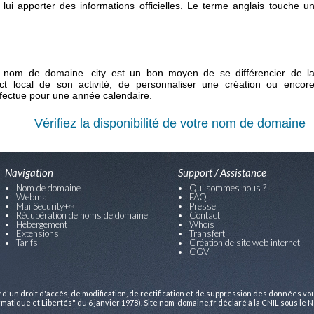
 lui apporter des informations officielles. Le terme anglais touche u
de nom de domaine .city est un bon moyen de se différencier de l
ct local de son activité, de personnaliser une création ou encor
ffectue pour une année calendaire.
Vérifiez la disponibilité de votre nom de domaine
Navigation
Support / Assistance
Nom de domaine
Qui sommes nous ?
Webmail
FAQ
MailSecurity+
Presse
TM
Récupération de noms de domaine
Contact
Hébergement
Whois
Extensions
Transfert
Tarifs
Création de site web internet
CGV
 d'un droit d'accès, de modification, de rectification et de suppression des données v
ormatique et Libertés" du 6 janvier 1978). Site nom-domaine.fr déclaré à la CNIL sous le 