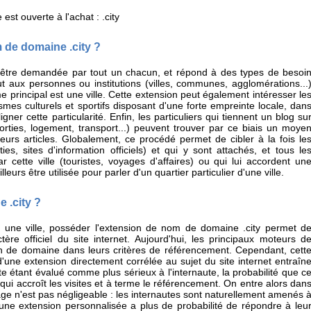
t ouverte à l'achat : .city
 de domaine .city ?
être demandée par tout un chacun, et répond à des types de besoi
ut aux personnes ou institutions (villes, communes, agglomérations...
me principal est une ville. Cette extension peut également intéresser le
mes culturels et sportifs disposant d'une forte empreinte locale, dan
gner cette particularité. Enfin, les particuliers qui tiennent un blog su
orties, logement, transport...) peuvent trouver par ce biais un moye
leurs articles. Globalement, ce procédé permet de cibler à la fois le
ties, sites d'information officiels) et qui y sont attachés, et tous le
r cette ville (touristes, voyages d'affaires) ou qui lui accordent un
leurs être utilisée pour parler d'un quartier particulier d'une ville.
 .city ?
à une ville, posséder l'extension de nom de domaine .city permet d
tère officiel du site internet. Aujourd'hui, les principaux moteurs d
on de domaine dans leurs critères de référencement. Cependant, cett
 d'une extension directement corrélée au sujet du site internet entraîn
site étant évalué comme plus sérieux à l'internaute, la probabilité que c
qui accroît les visites et à terme le référencement. On entre alors dan
ge n'est pas négligeable : les internautes sont naturellement amenés 
'une extension personnalisée a plus de probabilité de répondre à leu