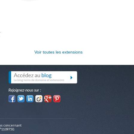
n
a
e
Voir toutes les extensions
Rejoignez-nous sur :
ous concernant
N°1109750.