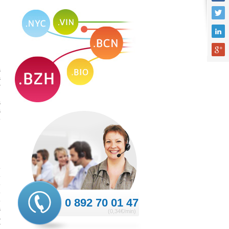
n
)
s
s
r
n
s
s
e
e
e
e
e
e
0 892 70 01 47
s
(0,34€/min)
à
r