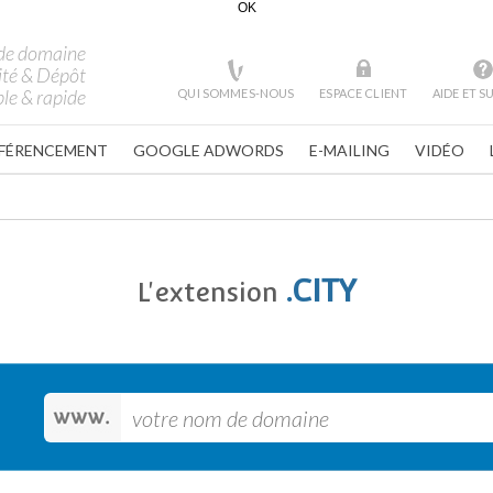
OK
de domaine
ité & Dépôt
le & rapide
QUI SOMMES-NOUS
ESPACE CLIENT
AIDE ET 
FÉRENCEMENT
GOOGLE ADWORDS
E-MAILING
VIDÉO
.CITY
L'extension