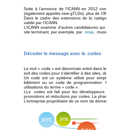
Suite à l’annonce de l’ICANN en 2012 concernant l’o
(également appelés new gTLDs), plus de 1900 dossiers o
Dans le cadre des extensions de la catégorie «technolo
validé par l’ICANN.
L’ICANN examine d’autres candidatures qui auront la cha
site terminant, par exemple, par
.ninja
, .music ou .express
Décoder le message avec le .codes
Le mot « code » est désormais entré dans le langage cou
soit des codes pour s’identifier à des sites, des codes 
Un code est un système utilisé pour simplifier l’infor
bâtiment ou un code de programmation. Le .codes f
utilisations du terme « code ».
LLe .codes est fait pour les développeurs et concepte
promotions et réductions par codes. La phase de sunrise 
L’entreprise propriétaire de ce nom de domaine est Dem