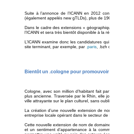
Suite à l’annonce de l’ICANN en 2012 concernant l’o
(également appelés new gTLDs), plus de 1900 dossiers o
Dans le cadre des extensions « géographiques », le dos
l’ICANN et sera très bientôt disponible à la réservation.
L’ICANN examine donc les candidatures qui auront la cha
site terminant, par exemple, par
.paris
, .bzh ou .amste
Bientôt un .cologne pour promouvoir la ville Al
Cologne, avec son million d’habitant fait partie des 5 pl
plus ancienne. Traversée par le Rhin, elle jouit d’un n
ville attrayante sur le plan culturel, sans oublier le fameux
La création d’une nouvelle extension de nom de domain
entreprise locale opérant dans le secteur de la téléphonie 
Cette nouvelle extension de nom de domaine doit apporte
et un sentiment d’appartenance à la communauté. Ce .co