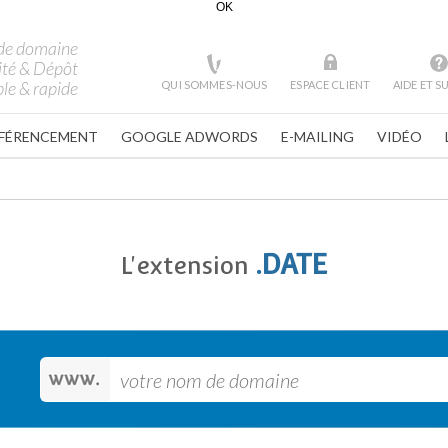
OK
de domaine
ité & Dépôt
le & rapide
QUI SOMMES-NOUS
ESPACE CLIENT
AIDE ET 
FÉRENCEMENT
GOOGLE ADWORDS
E-MAILING
VIDÉO
.DATE
L'extension