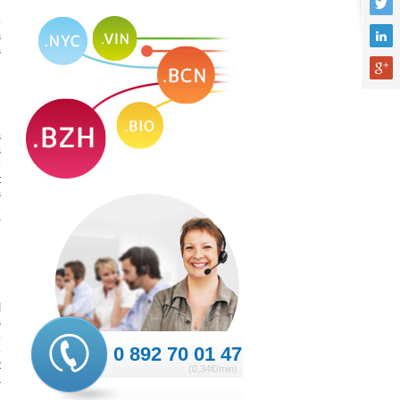
e
s
s
s
s
e
t
s
e
r
l
s
e
e
0 892 70 01 47
t
(0,34€/min)
a