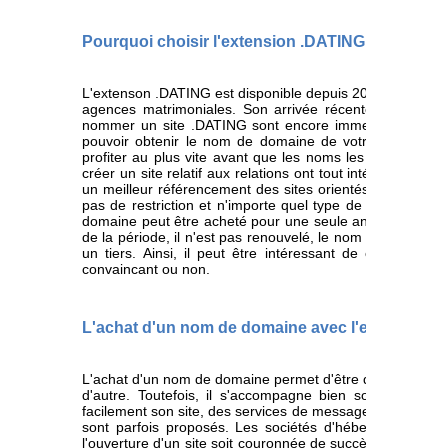
Pourquoi choisir l'extension .DATING
L'extenson .DATING est disponible depuis 2014. Elle est p
agences matrimoniales. Son arrivée récente sur le mar
nommer un site .DATING sont encore immenses. Pour l
pouvoir obtenir le nom de domaine de votre choix, mais
profiter au plus vite avant que les noms les plus recher
créer un site relatif aux relations ont tout intérêt à cho
un meilleur référencement des sites orientés vers les renc
pas de restriction et n'importe quel type de site intern
domaine peut être acheté pour une seule année renouvela
de la période, il n'est pas renouvelé, le nom de domaine
un tiers. Ainsi, il peut être intéressant de commencer 
convaincant ou non.
L'achat d'un nom de domaine avec l'extension 
L'achat d'un nom de domaine permet d'être détenteur de ce
d'autre. Toutefois, il s'accompagne bien souvent de mul
facilement son site, des services de messageries, voire de
sont parfois proposés. Les sociétés d'hébergements ess
l'ouverture d'un site soit couronnée de succès. Le seul pr