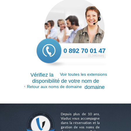
0 892 70 01 47
(0,34€/min)
Vérifiez la
Voir toutes les extensions
disponibilité de votre nom de
Retour aux noms de domaine
domaine
Depuis plus de 10 ans,
Viaduc vous accompagne
dans la réservation et la
gestion de vos noms de