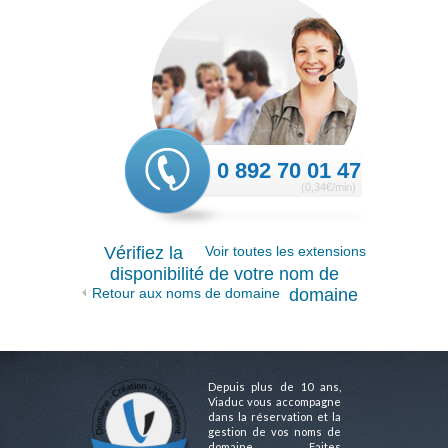
0 892 70 01 47
(0,34€/min)
Vérifiez la
Voir toutes les extensions
disponibilité de votre nom de
Retour aux noms de domaine
domaine
Depuis plus de 10 ans,
Viaduc vous accompagne
dans la réservation et la
gestion de vos noms de
domaine. Faites