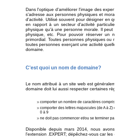
Dans l'optique d'améliorer l'image des experts à travers
s'adresse aux personnes physiques et morales qui ont un 
d'activité. Utilisé souvent pour désigner en quelque sor
en rapport à un secteur d'activité particulier, le mot e
physique qu'à une personne morale. Il peut s'agir d'un ca
physique, etc. Pour pouvoir réserver un nom de doma
primordial. Toutes personnes physiques ou morales ayant 
toutes personnes exerçant une activité quelle qu'elle soi
domaine.
C'est quoi un nom de domaine?
Le nom attribué à un site web est généralement appelé 
domaine doit lui aussi respecter certaines règles à savoir:
comporter un nombre de caractères compris entre 2 et 63
comporter des lettres majuscules (de A à Z) et/ou des lettres 
0 à 9
ne doit pas commencer et/ou se terminer par un tiret(-)
Disponible depuis mars 2014, nous avons déjà enre
l'extension .EXPERT; dépêchez-vous car les derniers auro