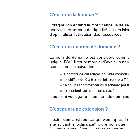
C'est quoi la finance ?
Lorsque l'on entend le mot finance, la seule
analyser en termes de liquidité les décisio
d'optimaliser l'utilisation des ressources.
C'est quoi un nom de domaine ?
Le nom de domaine est considéré comme l'a
unique. D'où il est primordial d'avoir un no
aux exigences suivantes:
le nombre de caractères doit être compris 
les chiffres de 0 à 9 et les lettres de A à Z
ne doit pas commencer ou s'achever par un 
doit contenir au moins un caractère
L'outil qui vous garantit un nom de domaine 
C'est quoi une extension ?
L'extension c'est tout ce qui vient après 
site suivant "moi.finance"; ici, le nom que
l'extension est .finance. Vous comprenez 