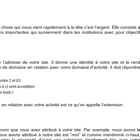
 chose qui nous vient rapidement à la tête c'est l'argent. Elle consiste 
ns importantes qui surviennent dans les institutions avec pour objecti
dresse de votre site. Il donne une identité à votre site et le ren
m de domaine en relation avec votre domaine d'activité. Il doit répondr
entre 2 et 63
 (a à z) sont acceptées
tiret(-)
en relation avec votre activité est ce qu'on appelle l'extension.
le nom que vous avez attribué à votre site. Par exemple, nous avons l
 nous avons attribué à notre site est "moi" et comme mentionné ci-haut
ainsi la nécessité d'avoir une extension étroitement liée avec votr