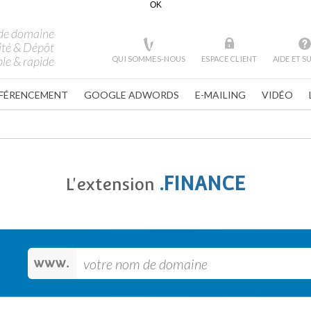
OK
de domaine
ité & Dépôt
le & rapide
QUI SOMMES-NOUS
ESPACE CLIENT
AIDE ET 
FÉRENCEMENT
GOOGLE ADWORDS
E-MAILING
VIDÉO
.FINANCE
L'extension