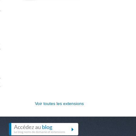
m
a
.
n
e
s
s
e
r
Voir toutes les extensions