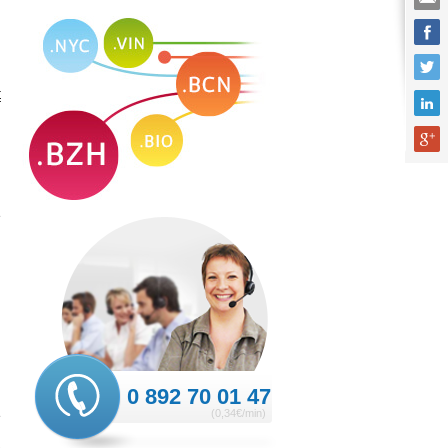
à
f
d
e
0 892 70 01 47
e
(0,34€/min)
,
e