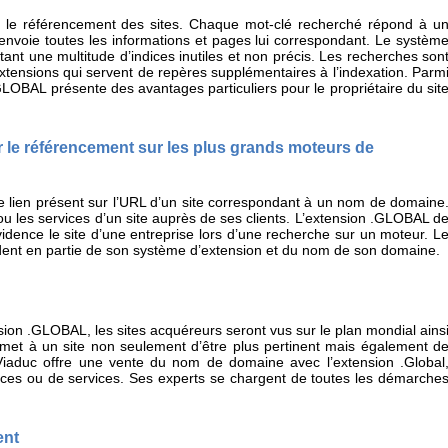
r le référencement des sites. Chaque mot-clé recherché répond à u
nvoie toutes les informations et pages lui correspondant. Le systèm
tant une multitude d’indices inutiles et non précis. Les recherches son
 extensions qui servent de repères supplémentaires à l’indexation. Parm
LOBAL présente des avantages particuliers pour le propriétaire du sit
 le référencement sur les plus grands moteurs de
lien présent sur l’URL d’un site correspondant à un nom de domaine
ou les services d’un site auprès de ses clients. L’extension .GLOBAL d
idence le site d’une entreprise lors d’une recherche sur un moteur. L
dent en partie de son système d’extension et du nom de son domaine.
on .GLOBAL, les sites acquéreurs seront vus sur le plan mondial ains
ermet à un site non seulement d’être plus pertinent mais également d
te Viaduc offre une vente du nom de domaine avec l’extension .Global
erces ou de services. Ses experts se chargent de toutes les démarche
ent