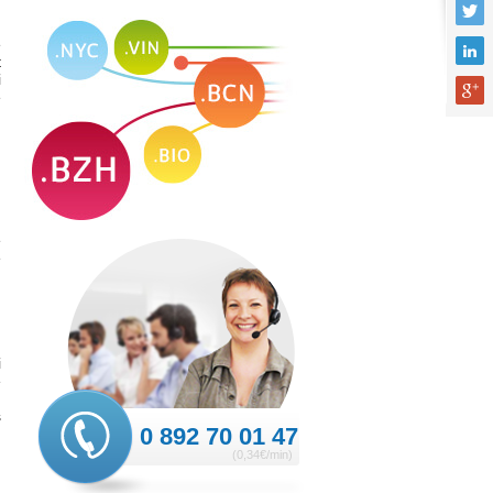
n
e
t
i
e
.
e
e
i
e
,
s
0 892 70 01 47
(0,34€/min)