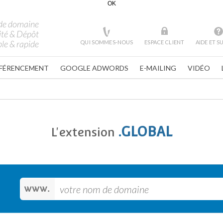
OK
de domaine
ité & Dépôt
le & rapide
QUI SOMMES-NOUS
ESPACE CLIENT
AIDE ET 
FÉRENCEMENT
GOOGLE ADWORDS
E-MAILING
VIDÉO
.GLOBAL
L'extension