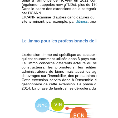
Suite à l’annonce de l’ICANN en 2012 concernant l’o
(également appelés new gTLDs), plus de 1900 dossiers o
Dans le cadre des extensions de la catégorie « immobilier
par l’ICANN.
L’ICANN examine d’autres candidatures qui auront la cha
site terminant, par exemple, par
.fitness
, .maison ou .film.
Le .immo pour les professionnels de l’immobilie
L’extension .immo est spécifique au secteur de l’immobil
qui est couramment utilisée dans 3 pays européens : la Fra
Le .immo concerne différents acteurs du secteur tels qu
constructeurs, les promoteurs, les éditeurs de sites 
administrateurs de biens mais aussi les agents immobil
d'ouvrages sur l'immobilier, des prestataires de services h
Cette extension servira donc à l’ensemble de la communau
gestionnaire de cette extension. La phase de sunrise a c
2014. La phase de landrush se déroulera du 31 juillet au