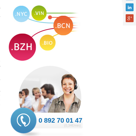
s
r
n
e
s
n
r
a
e
e
e
0 892 70 01 47
(0,34€/min)