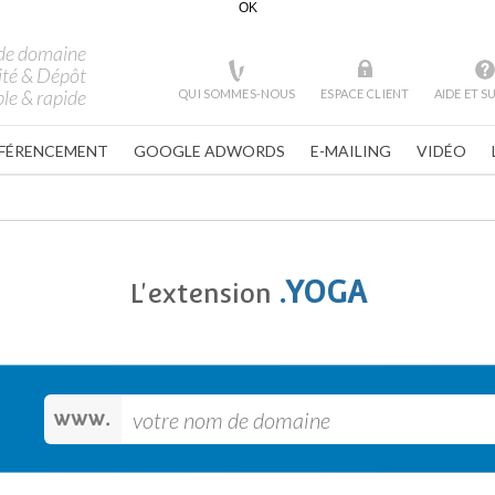
OK
de domaine
ité & Dépôt
le & rapide
QUI SOMMES-NOUS
ESPACE CLIENT
AIDE ET 
FÉRENCEMENT
GOOGLE ADWORDS
E-MAILING
VIDÉO
.YOGA
L'extension