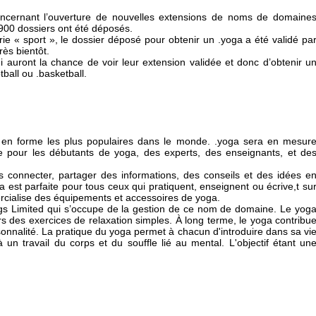
ncernant l’ouverture de nouvelles extensions de noms de domaine
00 dossiers ont été déposés.
ie « sport », le dossier déposé pour obtenir un .yoga a été validé pa
rès bientôt.
 auront la chance de voir leur extension validée et donc d’obtenir u
otball ou .basketball.
e en forme les plus populaires dans le monde. .yoga sera en mesur
e pour les débutants de yoga, des experts, des enseignants, et de
 connecter, partager des informations, des conseils et des idées e
est parfaite pour tous ceux qui pratiquent, enseignent ou écrive,t su
ercialise des équipements et accessoires de yoga.
ngs Limited qui s’occupe de la gestion de ce nom de domaine. Le yog
s des exercices de relaxation simples. À long terme, le yoga contribu
nnalité. La pratique du yoga permet à chacun d'introduire dans sa vi
un travail du corps et du souffle lié au mental. L'objectif étant un