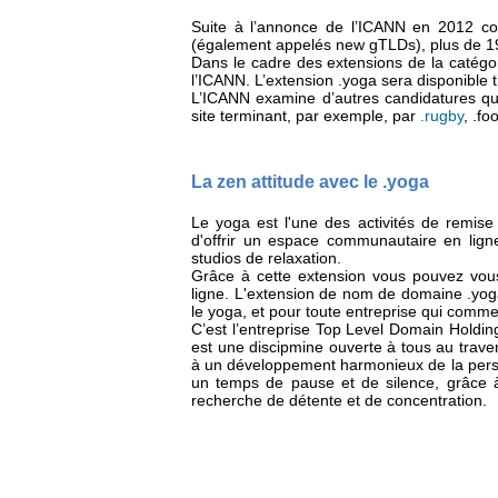
Suite à l’annonce de l’ICANN en 2012 co
(également appelés new gTLDs), plus de 19
Dans le cadre des extensions de la catégor
l’ICANN. L’extension .yoga sera disponible t
L’ICANN examine d’autres candidatures qui
site terminant, par exemple, par
.rugby
, .fo
La zen attitude avec le .yoga
Le yoga est l'une des activités de remis
d'offrir un espace communautaire en lign
studios de relaxation.
Grâce à cette extension vous pouvez vous
ligne. L'extension de nom de domaine .yoga 
le yoga, et pour toute entreprise qui comm
C’est l’entreprise Top Level Domain Holdi
est une discipmine ouverte à tous au traver
à un développement harmonieux de la perso
un temps de pause et de silence, grâce à 
recherche de détente et de concentration.