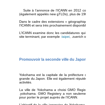
Suite à l’annonce de l’ICANN en 2012 concernant l’o
(également appelés new gTLDs), plus de 1900 dossiers o
Dans le cadre des extensions « géographiques », le dos
l’ICANN et sera très prochainement disponible à la réserv
L’ICANN examine donc les candidatures qui auront la cha
site terminant, par exemple
.taipei
, .zuerich ou .wales.
Promouvoir la seconde ville du Japon avec le 
Yokohama est la capitale de la préfecture de Kenawaga,
grande du Japon. Elle est également réputée pour son port 
activités.
La ville de Yokohama a choisi GMO Registery pour la
.yokohama. GMO Registery a non seulement été désign
pour porter le projet auprès de l’ICANN.
L’objectif de la ville japonaise de Yokohama en demandan